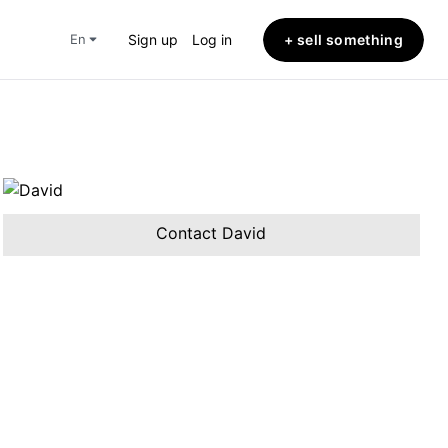
+ sell something
en
Sign up
Log in
Contact David