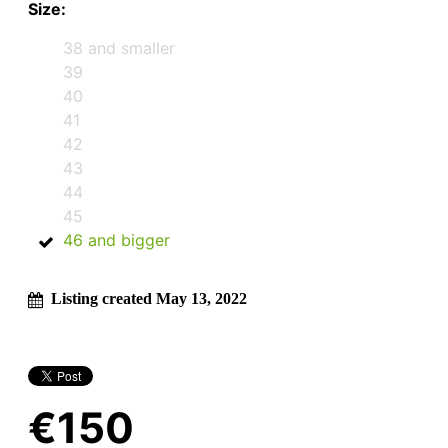
Size:
38 and smaller
39
40
41
42
43
44
45
46 and bigger
Listing created May 13, 2022
€150