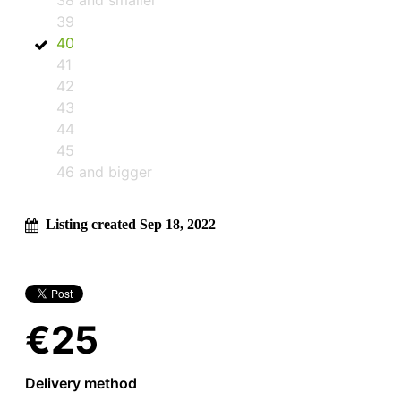
39
40
41
42
43
44
45
46 and bigger
Listing created Sep 18, 2022
€25
Delivery method