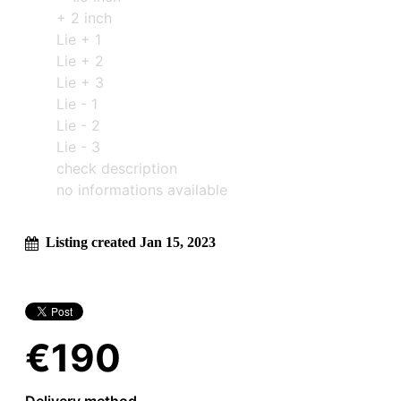
+ 2 inch
Lie + 1
Lie + 2
Lie + 3
Lie - 1
Lie - 2
Lie - 3
check description
no informations available
Listing created Jan 15, 2023
€190
Delivery method