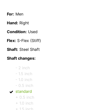
For:
Men
Hand:
Right
Condition:
Used
Flex:
S-Flex (Stiff)
Shaft:
Steel Shaft
Shaft changes:
- 2 inch
- 1.5 inch
- 1.0 inch
- 0.5 inch
standard
+ 0.5 inch
+ 1.0 inch
+ 1.5 inch