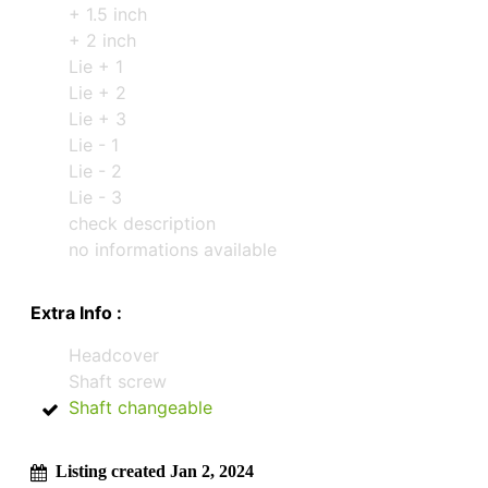
+ 1.5 inch
+ 2 inch
Lie + 1
Lie + 2
Lie + 3
Lie - 1
Lie - 2
Lie - 3
check description
no informations available
Extra Info :
Headcover
Shaft screw
Shaft changeable
Listing created Jan 2, 2024