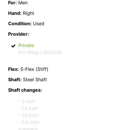
For:
Men
Hand:
Right
Condition:
Used
Provider:
Private
Pro Shop / Golfclub
Flex:
S-Flex (Stiff)
Shaft:
Steel Shaft
Shaft changes:
- 2 inch
- 1.5 inch
- 1.0 inch
- 0.5 inch
standard