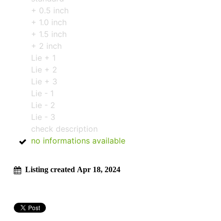
+ 0.5 inch
+ 1.0 inch
+ 1.5 inch
+ 2 inch
Lie + 1
Lie + 2
Lie + 3
Lie - 1
Lie - 2
Lie - 3
check description
no informations available
Listing created Apr 18, 2024