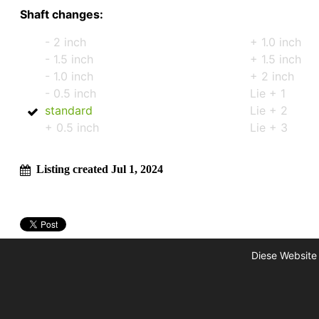
Shaft changes:
- 2 inch
+ 1.0 inch
- 1.5 inch
+ 1.5 inch
- 1.0 inch
+ 2 inch
- 0.5 inch
Lie + 1
standard
Lie + 2
+ 0.5 inch
Lie + 3
Listing created Jul 1, 2024
Diese Website