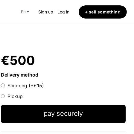
+ sell something
en
Sign up
Log in
€500
Delivery method
Shipping (+
€15
)
Pickup
pay securely