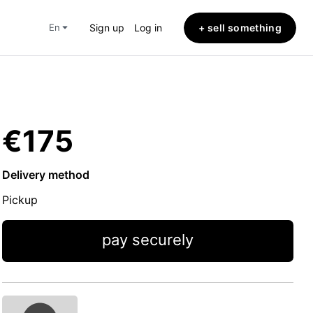
+ sell something
en
Sign up
Log in
€175
Delivery method
Pickup
pay securely