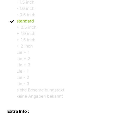
- 1.5 inch
- 1.0 inch
- 0.5 inch
standard
+ 0.5 inch
+ 1.0 inch
+ 1.5 inch
+ 2 inch
Lie + 1
Lie + 2
Lie + 3
Lie - 1
Lie - 2
Lie - 3
siehe Beschreibungstext
keine Angaben bekannt
Extra Info :