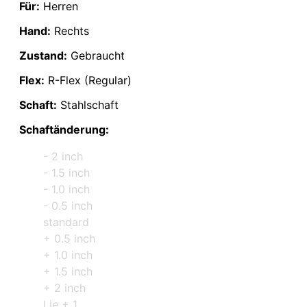
Für:
Herren
Hand:
Rechts
Zustand:
Gebraucht
Flex:
R-Flex (Regular)
Schaft:
Stahlschaft
Schaftänderung:
- 2 inch
- 1.5 inch
- 1.0 inch
- 0.5 inch
standard
+ 0.5 inch
+ 1.0 inch
+ 1.5 inch
+ 2 inch
Lie + 1