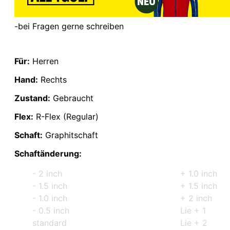
-bei Fragen gerne schreiben
Für:
Herren
Hand:
Rechts
Zustand:
Gebraucht
Flex:
R-Flex (Regular)
Schaft:
Graphitschaft
Schaftänderung:
- 2 inch
+ 1.0 inch
- 1.5 inch
+ 1.5 inch
- 1.0 inch
+ 2 inch
- 0.5 inch
Lie + 1
standard
Lie + 2