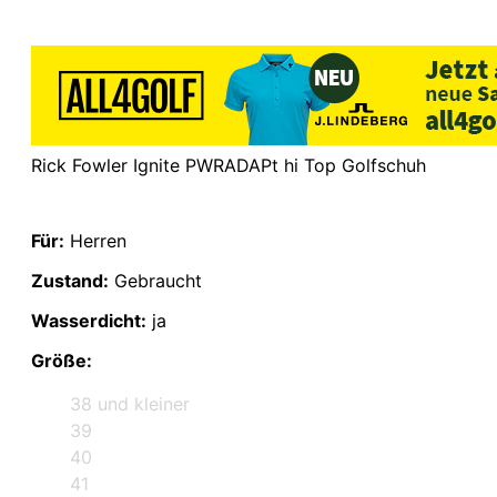
Rick Fowler Ignite PWRADAPt hi Top Golfschuh
Für:
Herren
Zustand:
Gebraucht
Wasserdicht:
ja
Größe:
38 und kleiner
39
40
41