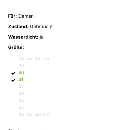
Für:
Damen
Zustand:
Gebraucht
Wasserdicht:
ja
Größe:
38 und kleiner
39
40
41
42
43
44
45
46 und größer