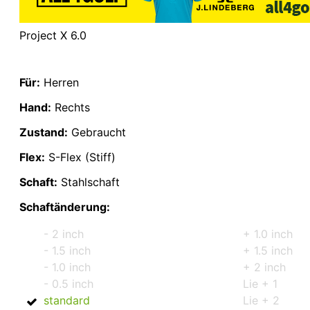
Project X 6.0
Für:
Herren
Hand:
Rechts
Zustand:
Gebraucht
Flex:
S-Flex (Stiff)
Schaft:
Stahlschaft
Schaftänderung:
- 2 inch
+ 1.0 inch
- 1.5 inch
+ 1.5 inch
- 1.0 inch
+ 2 inch
- 0.5 inch
Lie + 1
standard
Lie + 2