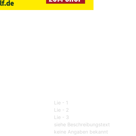
Lie - 1
Lie - 2
Lie - 3
siehe Beschreibungstext
keine Angaben bekannt