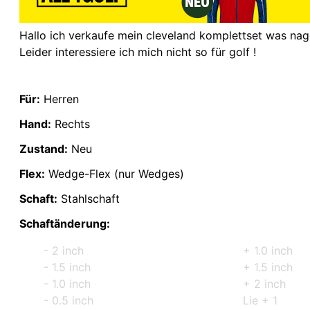
Hallo ich verkaufe mein cleveland komplettset was nag
Leider interessiere ich mich nicht so für golf !
Für:
Herren
Hand:
Rechts
Zustand:
Neu
Flex:
Wedge-Flex (nur Wedges)
Schaft:
Stahlschaft
Schaftänderung:
- 2 inch
+ 1.0 inch
- 1.5 inch
+ 1.5 inch
- 1.0 inch
+ 2 inch
- 0.5 inch
Lie + 1