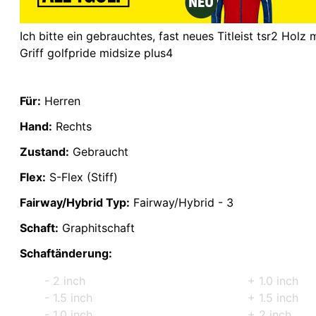
Ich bitte ein gebrauchtes, fast neues Titleist tsr2 Holz
Griff golfpride midsize plus4
Für:
Herren
Hand:
Rechts
Zustand:
Gebraucht
Flex:
S-Flex (Stiff)
Fairway/Hybrid Typ:
Fairway/Hybrid - 3
Schaft:
Graphitschaft
Schaftänderung:
- 2 inch
+ 1.0 inch
- 1.5 inch
+ 1.5 inch
- 1.0 inch
+ 2 inch