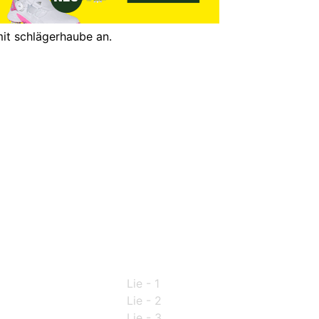
 mit schlägerhaube an.
Lie - 1
Lie - 2
Lie - 3