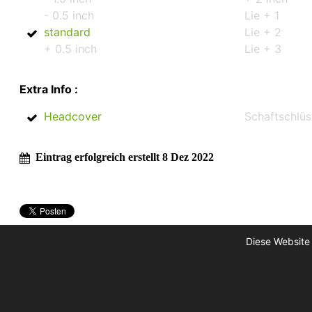
- 0.5 inch
Lie + 1
standard
Lie + 2
+ 0.5 inch
Lie + 3
Extra Info :
Headcover
Schaftschlüs
Eintrag erfolgreich erstellt 8 Dez 2022
Diese Website