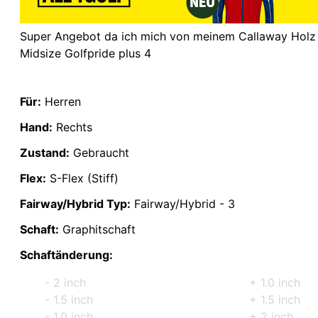
Super Angebot da ich mich von meinem Callaway Holz 3 t
Midsize Golfpride plus 4
Für:
Herren
Hand:
Rechts
Zustand:
Gebraucht
Flex:
S-Flex (Stiff)
Fairway/Hybrid Typ:
Fairway/Hybrid - 3
Schaft:
Graphitschaft
Schaftänderung:
- 2 inch
+ 1.0 inch
- 1.5 inch
+ 1.5 inch
- 1.0 inch
+ 2 inch