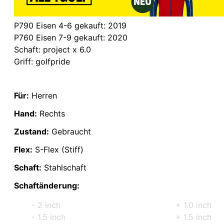
P790 Eisen 4-6 gekauft: 2019
P760 Eisen 7-9 gekauft: 2020
Schaft: project x 6.0
Griff: golfpride
Für:
Herren
Hand:
Rechts
Zustand:
Gebraucht
Flex:
S-Flex (Stiff)
Schaft:
Stahlschaft
Schaftänderung:
- 2 inch
+ 1.0 inch
- 1.5 inch
+ 1.5 inch