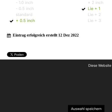
- 1.0 inch
+ 2 inch
- 0.5 inch
Lie + 1
standard
Lie + 2
+ 0.5 inch
Lie + 3
Eintrag erfolgreich erstellt 12 Dez 2022
Diese Website
Auswahl speichern