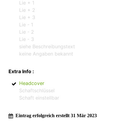
Lie + 1
Lie + 2
Lie + 3
Lie - 1
Lie - 2
Lie - 3
siehe Beschreibungstext
keine Angaben bekannt
Extra Info :
Headcover
Schaftschlüssel
Schaft einstellbar
Eintrag erfolgreich erstellt 31 Mär 2023