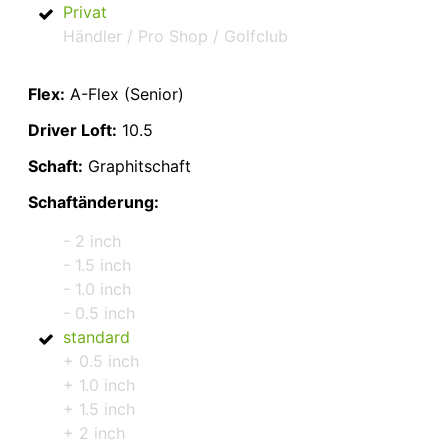
Privat
Händler / Pro Shop / Golfclub
Flex:
A-Flex (Senior)
Driver Loft:
10.5
Schaft:
Graphitschaft
Schaftänderung:
- 2 inch
- 1.5 inch
- 1.0 inch
- 0.5 inch
standard
+ 0.5 inch
+ 1.0 inch
+ 1.5 inch
+ 2 inch