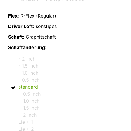
Flex:
R-Flex (Regular)
Driver Loft:
sonstiges
Schaft:
Graphitschaft
Schaftänderung:
- 2 inch
- 1.5 inch
- 1.0 inch
- 0.5 inch
standard
+ 0.5 inch
+ 1.0 inch
+ 1.5 inch
+ 2 inch
Lie + 1
Lie + 2