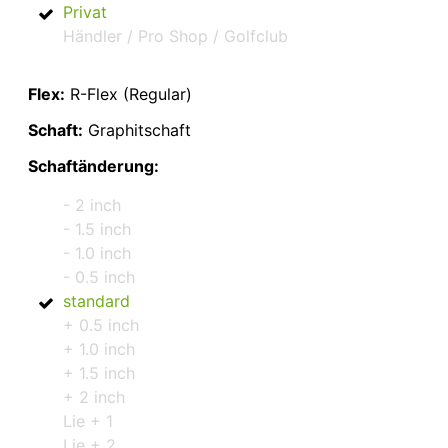
Privat
Händler / Pro Shop / Golfclub
Flex:
R-Flex (Regular)
Schaft:
Graphitschaft
Schaftänderung:
- 2 inch
- 1.5 inch
- 1.0 inch
- 0.5 inch
standard
+ 0.5 inch
+ 1.0 inch
+ 1.5 inch
+ 2 inch
Lie + 1
Lie + 2