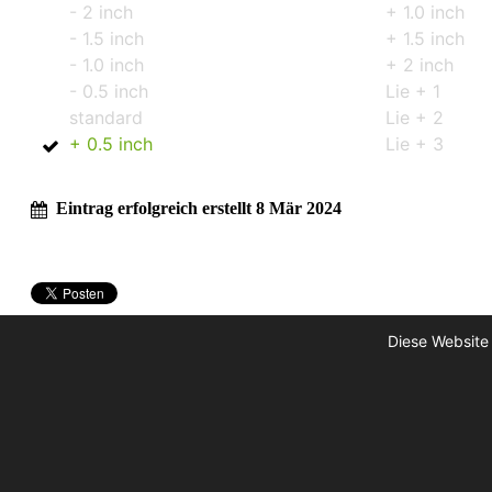
- 2 inch
+ 1.0 inch
- 1.5 inch
+ 1.5 inch
- 1.0 inch
+ 2 inch
- 0.5 inch
Lie + 1
standard
Lie + 2
+ 0.5 inch
Lie + 3
Eintrag erfolgreich erstellt 8 Mär 2024
Diese Website