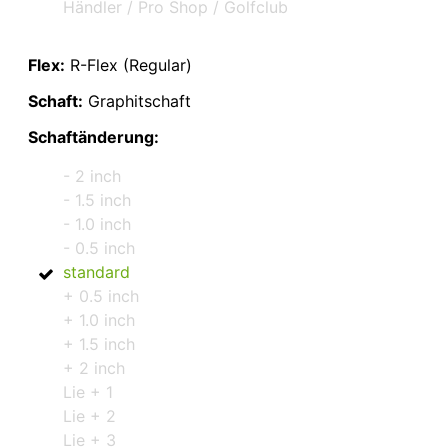
Händler / Pro Shop / Golfclub
Flex:
R-Flex (Regular)
Schaft:
Graphitschaft
Schaftänderung:
- 2 inch
- 1.5 inch
- 1.0 inch
- 0.5 inch
standard
+ 0.5 inch
+ 1.0 inch
+ 1.5 inch
+ 2 inch
Lie + 1
Lie + 2
Lie + 3