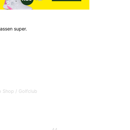
passen super.
o Shop / Golfclub
44