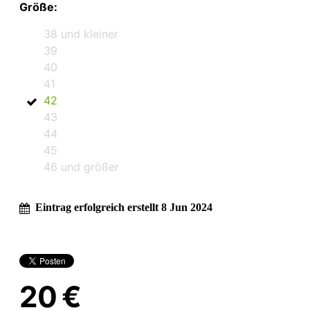
Größe:
38 und kleiner
39
40
41
42
43
44
45
46 und größer
Eintrag erfolgreich erstellt 8 Jun 2024
20 €