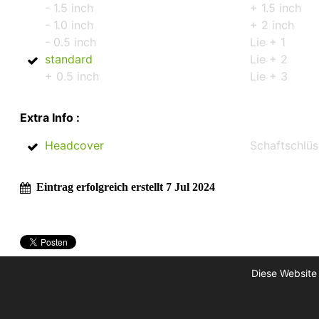
- 1.5 inch
+ 1.5 inch
- 1.0 inch
+ 2 inch
- 0.5 inch
Lie + 1
standard
Lie + 2
+ 0.5 inch
Lie + 3
Extra Info :
Headcover
Schaftschlüs
Eintrag erfolgreich erstellt 7 Jul 2024
Diese Website