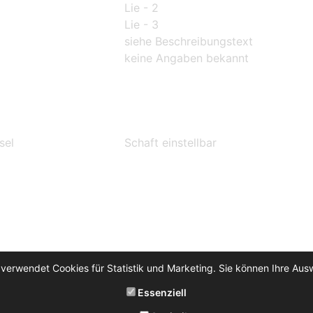
Lie - 2
Lie - 3
siehe Beschreibungstext
keine Angaben bekannt
sel
Schaft einstellbar
 verwendet Cookies für Statistik und Marketing. Sie können Ihre Aus
Essenziell