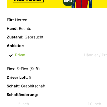
Für:
Herren
Hand:
Rechts
Zustand:
Gebraucht
Anbieter:
Privat
Händler / Pr
Flex:
S-Flex (Stiff)
Driver Loft:
9
Schaft:
Graphitschaft
Schaftänderung:
- 2 inch
+ 1.0 inch