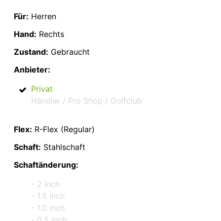
Für:
Herren
Hand:
Rechts
Zustand:
Gebraucht
Anbieter:
Privat
Händler / Pro Shop / Golfclub
Flex:
R-Flex (Regular)
Schaft:
Stahlschaft
Schaftänderung:
- 2 inch
- 1.5 inch
- 1.0 inch
- 0.5 inch