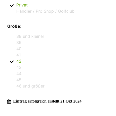
Privat
Händler / Pro Shop / Golfclub
Größe:
38 und kleiner
39
40
41
42
43
44
45
46 und größer
Eintrag erfolgreich erstellt 21 Okt 2024