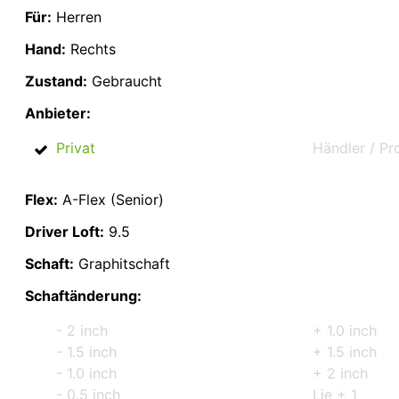
Für:
Herren
Hand:
Rechts
Zustand:
Gebraucht
Anbieter:
Privat
Händler / Pr
Flex:
A-Flex (Senior)
Driver Loft:
9.5
Schaft:
Graphitschaft
Schaftänderung:
- 2 inch
+ 1.0 inch
- 1.5 inch
+ 1.5 inch
- 1.0 inch
+ 2 inch
- 0.5 inch
Lie + 1