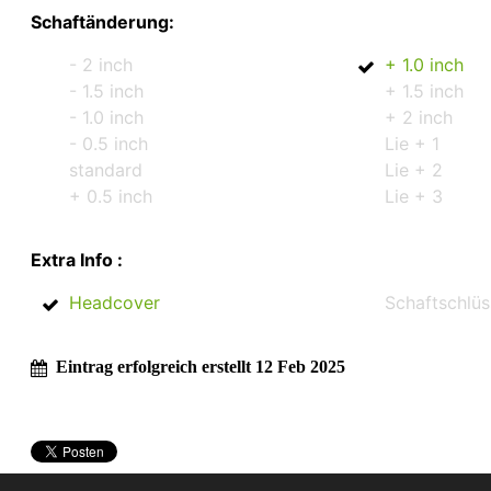
Schaftänderung:
- 2 inch
+ 1.0 inch
- 1.5 inch
+ 1.5 inch
- 1.0 inch
+ 2 inch
- 0.5 inch
Lie + 1
standard
Lie + 2
+ 0.5 inch
Lie + 3
Extra Info :
Headcover
Schaftschlüs
Eintrag erfolgreich erstellt 12 Feb 2025