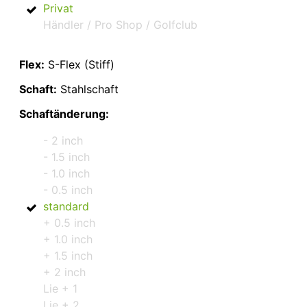
Privat
Händler / Pro Shop / Golfclub
Flex:
S-Flex (Stiff)
Schaft:
Stahlschaft
Schaftänderung:
- 2 inch
- 1.5 inch
- 1.0 inch
- 0.5 inch
standard
+ 0.5 inch
+ 1.0 inch
+ 1.5 inch
+ 2 inch
Lie + 1
Lie + 2