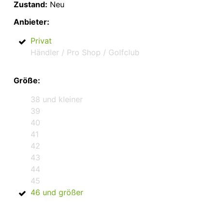
Zustand:
Neu
Anbieter:
Privat
Händler / Pro Shop / Golfclub
Größe:
38 und kleiner
39
40
41
42
43
44
45
46 und größer