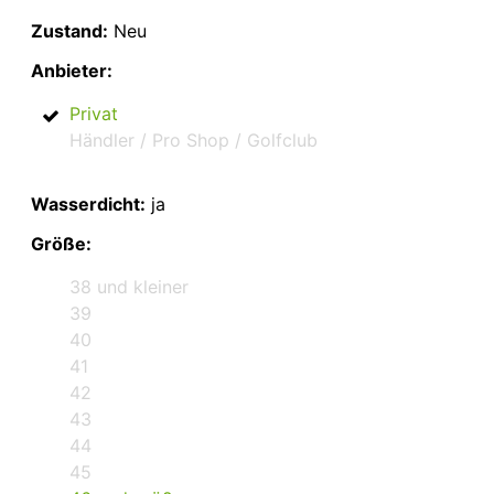
Zustand:
Neu
Anbieter:
Privat
Händler / Pro Shop / Golfclub
Wasserdicht:
ja
Größe:
38 und kleiner
39
40
41
42
43
44
45