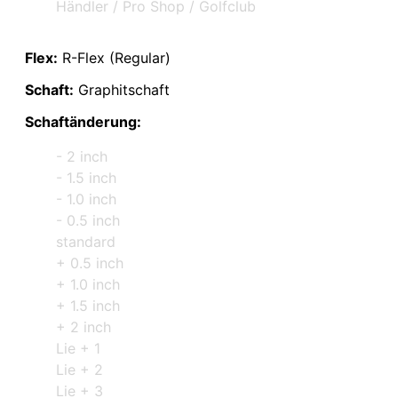
Händler / Pro Shop / Golfclub
Flex:
R-Flex (Regular)
Schaft:
Graphitschaft
Schaftänderung:
- 2 inch
- 1.5 inch
- 1.0 inch
- 0.5 inch
standard
+ 0.5 inch
+ 1.0 inch
+ 1.5 inch
+ 2 inch
Lie + 1
Lie + 2
Lie + 3