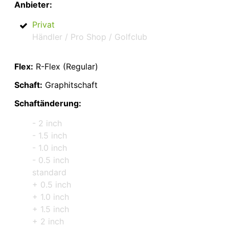
Anbieter:
Privat
Händler / Pro Shop / Golfclub
Flex:
R-Flex (Regular)
Schaft:
Graphitschaft
Schaftänderung:
- 2 inch
- 1.5 inch
- 1.0 inch
- 0.5 inch
standard
+ 0.5 inch
+ 1.0 inch
+ 1.5 inch
+ 2 inch