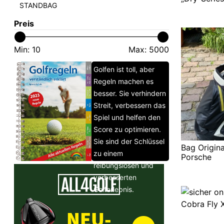
STANDBAG
Preis
Min:
10
Max:
5000
Golfen ist toll, aber
Regeln machen es
besser. Sie verhindern
Streit, verbessern das
Spiel und helfen den
Score zu optimieren.
Sie sind der Schlüssel
Bag Origina
zu einem
Porsche
reibungslosen und
verbesserten
Golferlebnis.