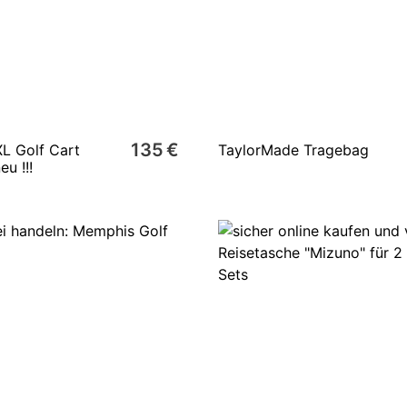
135 €
XL Golf Cart
TaylorMade Tragebag
u !!!