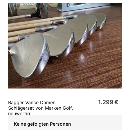
1.299 €
Bagger Vance Damen
Schlägerset von Marken Golf,
neuwertig
Keine gefolgten Personen