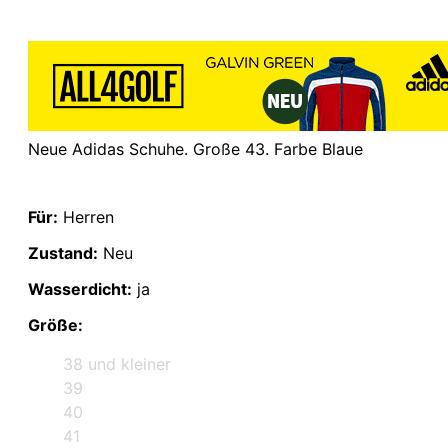
Neue Adidas Schuhe. Große 43. Farbe Blaue
Für:
Herren
Zustand:
Neu
Wasserdicht:
ja
Größe:
38 und kleiner
39
40
41