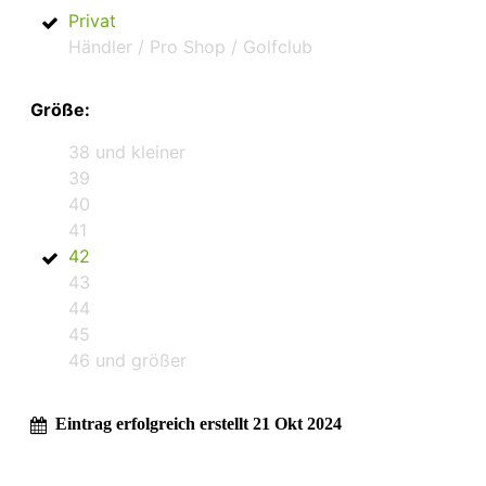
Privat
Händler / Pro Shop / Golfclub
Größe:
38 und kleiner
39
40
41
42
43
44
45
46 und größer
Eintrag erfolgreich erstellt 21 Okt 2024