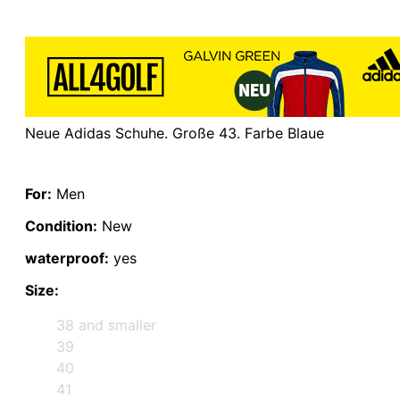
Neue Adidas Schuhe. Große 43. Farbe Blaue
For:
Men
Condition:
New
waterproof:
yes
Size:
38 and smaller
39
40
41