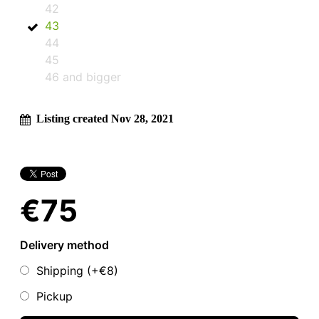
42
43
44
45
46 and bigger
Listing created Nov 28, 2021
€75
Delivery method
Shipping (+
€8
)
Pickup