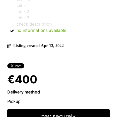
Lie - 1
Lie - 2
Lie - 3
check description
no informations available
Listing created Apr 13, 2022
€400
Delivery method
Pickup
pay securely