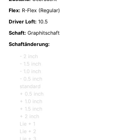
Flex:
R-Flex (Regular)
Driver Loft:
10.5
Schaft:
Graphitschaft
Schaftänderung:
- 2 inch
- 1.5 inch
- 1.0 inch
- 0.5 inch
standard
+ 0.5 inch
+ 1.0 inch
+ 1.5 inch
+ 2 inch
Lie + 1
Lie + 2
Lie + 3