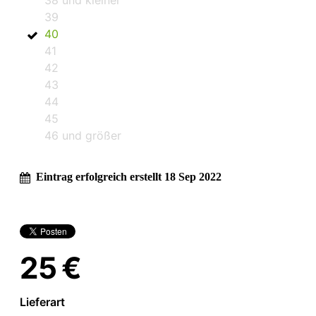
39
40
41
42
43
44
45
46 und größer
Eintrag erfolgreich erstellt 18 Sep 2022
25 €
Lieferart