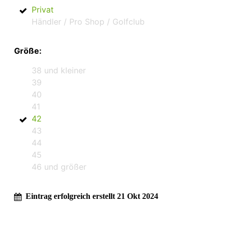
Privat
Händler / Pro Shop / Golfclub
Größe:
38 und kleiner
39
40
41
42
43
44
45
46 und größer
Eintrag erfolgreich erstellt 21 Okt 2024