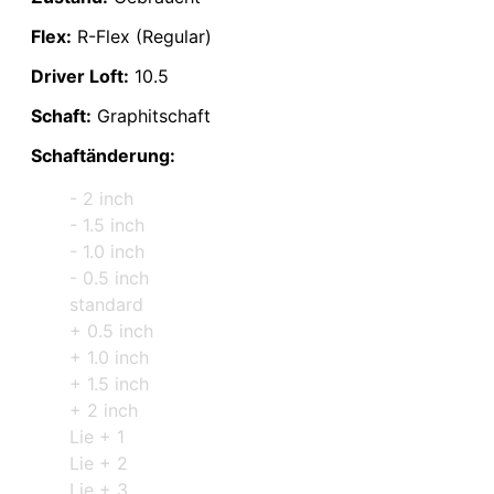
Flex:
R-Flex (Regular)
Driver Loft:
10.5
Schaft:
Graphitschaft
Schaftänderung:
- 2 inch
- 1.5 inch
- 1.0 inch
- 0.5 inch
standard
+ 0.5 inch
+ 1.0 inch
+ 1.5 inch
+ 2 inch
Lie + 1
Lie + 2
Lie + 3