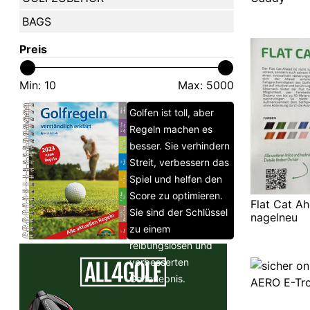
BAGS
Preis
Min:
10
Max:
5000
Golfen ist toll, aber
Regeln machen es
besser. Sie verhindern
Streit, verbessern das
Spiel und helfen den
Score zu optimieren.
Flat Cat Ah
Sie sind der Schlüssel
nagelneu
zu einem
reibungslosen und
verbesserten
Golferlebnis.