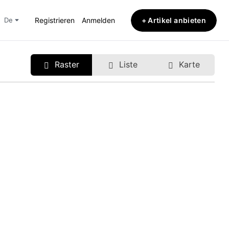
+ Artikel anbieten
de
Registrieren
Anmelden
Raster
Liste
Karte