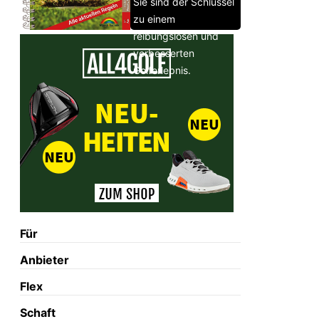
Sie sind der Schlüssel
zu einem
reibungslosen und
verbesserten
Golferlebnis.
Für
Anbieter
Flex
Schaft