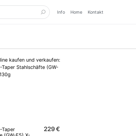
Info
Home
Kontakt
229 €
-Taper
te (GW-E5) X-