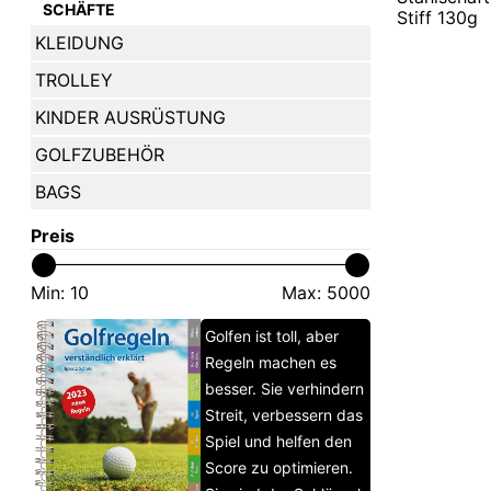
SCHÄFTE
Stiff 130g
KLEIDUNG
TROLLEY
KINDER AUSRÜSTUNG
GOLFZUBEHÖR
BAGS
Preis
Min:
10
Max:
5000
Golfen ist toll, aber
Regeln machen es
besser. Sie verhindern
Streit, verbessern das
Spiel und helfen den
Score zu optimieren.